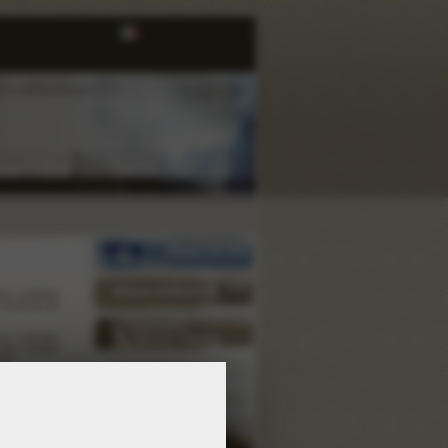
Mappa del Sito
Motore di Ricerca
one prodotta
conservati sia
Iniziative
 la "custodia"
Eventi - Novità
, ed è sempre
ati.
In Archivio
o Storico:
Nel Web
Risorse di rete