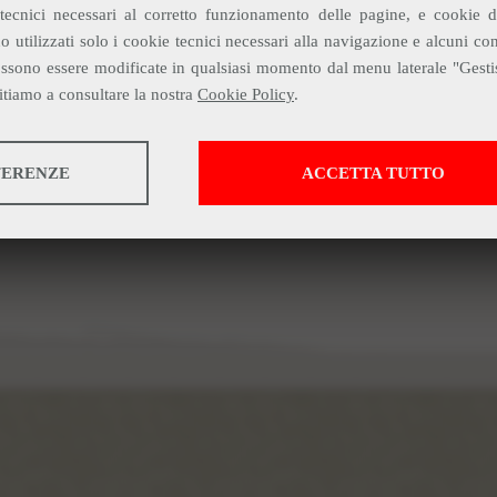
tecnici necessari al corretto funzionamento delle pagine, e cookie di
 utilizzati solo i cookie tecnici necessari alla navigazione e alcuni co
ossono essere modificate in qualsiasi momento dal menu laterale "Gesti
itiamo a consultare la nostra
Cookie Policy
.
FERENZE
ACCETTA TUTTO
ti anonimi sull'utilizzo e la funzionalità del sito web. Utilizziamo queste i
sperienza utente.
izi e funzioni essenziali, tra cui la verifica dell'identità, la continuità del ser
re declinata.