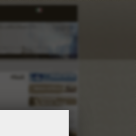
Mappa del Sito
Motore di Ricerca
Iniziative
Eventi - Novità
In Archivio
Nel Web
Risorse di rete