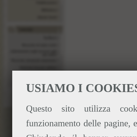
Pubblicazioni
Biblioteca
Atlante Sardi
I servizi
Tariffario
Ricerche di stato civile
Informazioni sugli accessi agli
atti edilizi
Ricerche strumenti urbanistici
Rubriche licenze edilizie
Servizio civile
Didattica in archivio
USIAMO I COOKIE
Questo sito utilizza cook
funzionamento delle pagine, e 