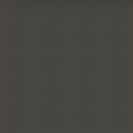
BASE
Strumenti che consentono servizi e funzioni essenziali, tra cui
Questa opzione non può essere declinata.
Mostra altre informazioni
example_script1
...
Mostra dettagli
...