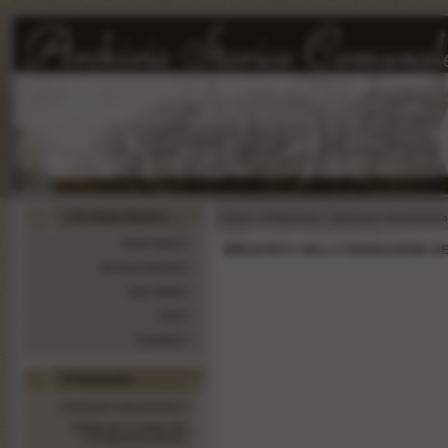
L‘Archivio Storico
»
Home
» Il Patrimonio » Patrimonio documenta
Cenni Storici
BIBLIOTECA DELLA FEDERAZIONE DE P
Servizio Archivio
Sala Studio
Orari
Contattaci
Il Patrimonio
Patrimonio documentario
Istituto per la storia del
risorgimento italiano